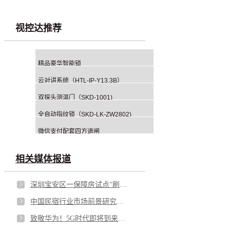
视控达推荐
精品豪华智能锁
云对讲系统（HTL-IP-Y13.3B）
双探头测温门（SKD-1001)
全自动指纹锁（SKD-LK-ZW2802)
微信支付配套四方道闸
相关媒体报道
深圳宝安区一保障房试点“刷脸”入户
中国民宿行业市场前景研究报告
致敬华为！5G时代即将到来，又一场巨变打响！