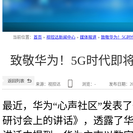
当前位置
：
首页
»
视控达新闻中心
»
媒体报道
»
致敬华为！5G时
致敬华为！5G时代即
来源：视控达
浏览：
-
发布日期：2018
最近，华为“心声社区”发表
研讨会上的讲话》，透露了