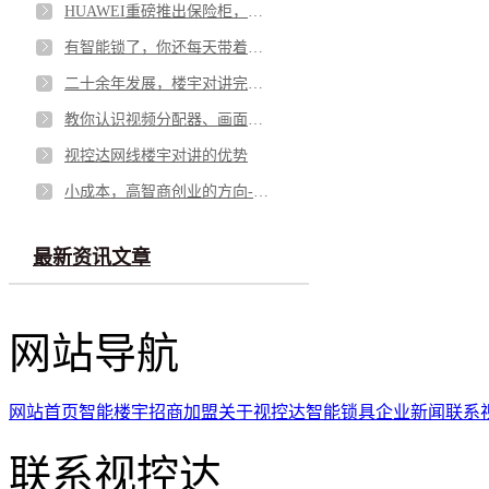
HUAWEI重磅推出保险柜，用艺术与安全的并重颠覆行业!
有智能锁了，你还每天带着半斤钥匙？
二十余年发展，楼宇对讲完美融合
教你认识视频分配器、画面分割器、矩阵、延长器
视控达网线楼宇对讲的优势
小成本，高智商创业的方向--智慧社区创业的方向和源泉
最新资讯文章
网站导航
网站首页
智能楼宇
招商加盟
关于视控达
智能锁具
企业新闻
联系
联系视控达